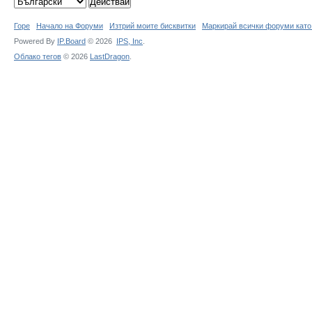
Горе
Начало на Форуми
Изтрий моите бисквитки
Маркирай всички форуми като
Powered By
IP.Board
© 2026
IPS,
Inc
.
Облако тегов
© 2026
LastDragon
.