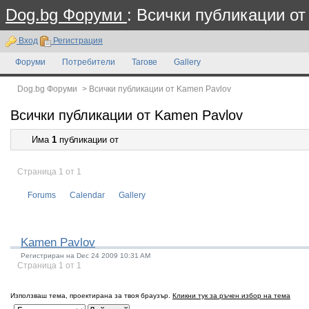
Dog.bg Форуми
: Всички публикации от
Вход
Регистрация
Форуми
Потребители
Тагове
Gallery
Dog.bg Форуми
>
Всички публикации от Kamen Pavlov
Всички публикации от Kamen Pavlov
Има
1
публикации от
Страница 1 от 1
Forums
Calendar
Gallery
Kamen Pavlov
Регистриран на Dec 24 2009 10:31 AM
Страница 1 от 1
Използваш тема, проектирана за твоя браузър.
Кликни тук за ръчен избор на тема