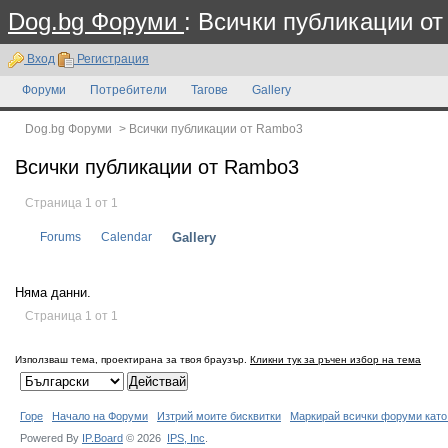
Dog.bg Форуми
: Всички публикации о
Вход
Регистрация
Форуми
Потребители
Тагове
Gallery
Dog.bg Форуми
>
Всички публикации от Rambo3
Всички публикации от Rambo3
Страница 1 от 1
Forums
Calendar
Gallery
Няма данни.
Страница 1 от 1
Използваш тема, проектирана за твоя браузър.
Кликни тук за ръчен избор на тема
Горе
Начало на Форуми
Изтрий моите бисквитки
Маркирай всички форуми като
Powered By
IP.Board
© 2026
IPS,
Inc
.