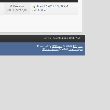
0 Мнения
May 27 2012 10:50 PM
680 Прегледа
От:
AGT
Сега е: Aug 06 2026 10:30 AM
Powered By
IP.Board
© 2026
IPS,
Inc
.
Облако тегов
© 2026
LastDragon
.