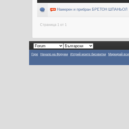
Намерен и прибран БРЕТОН ШПАНЬОЛ
Страница 1 от 1
Горе
Начало на Форуми
Изтрий моите бисквитки
Маркирай вси