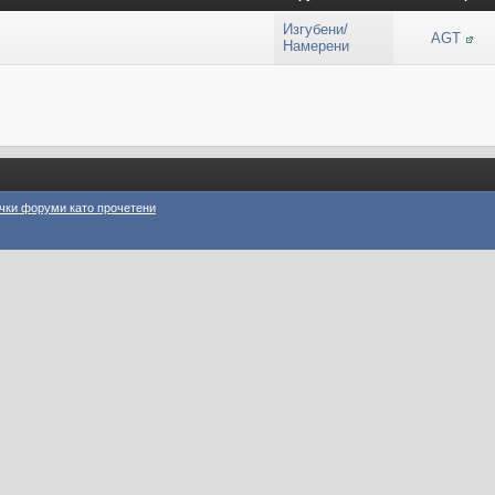
Изгубени/
AGT
Намерени
чки форуми като прочетени