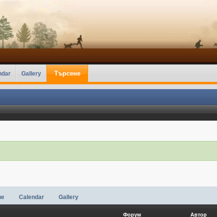
Търсене
ndar
Gallery
ве
Calendar
Gallery
Форум
Автор