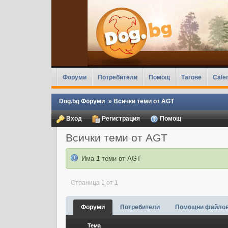
Форуми
Потребители
Помощ
Тагове
Cale
Dog.bg Форуми
»
Всички теми от AGT
Вход
Регистрация
Помощ
Всички теми от AGT
Има
1
теми от AGT
Страница 1 от 1
Форуми
Потребители
Помощни файло
Тема