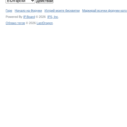
Горе
Начало на Форуми
Изтрий моите бисквитки
Маркирай всички форуми като
Powered By
IP.Board
© 2026
IPS,
Inc
.
Облако тегов
© 2026
LastDragon
.