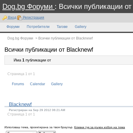
Dog.bg Форуми
: Всички публикации от
Вход
Регистрация
Форуми
Потребители
Тагове
Gallery
Dog.bg Форуми
>
Всички публикации от Blacknewf
Всички публикации от Blacknewf
Има
1
публикации от
Страница 1 от 1
Forums
Calendar
Gallery
Blacknewf
Регистриран на Sep 29 2012 06:21 AM
Страница 1 от 1
Използваш тема, проектирана за твоя браузър.
Кликни тук за ръчен избор на тема