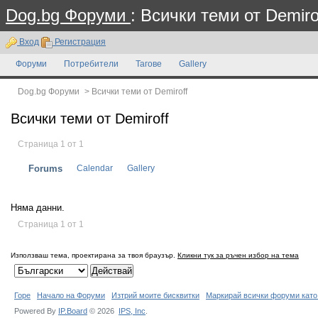
Dog.bg Форуми
: Всички теми от Demiro
Вход
Регистрация
Форуми
Потребители
Тагове
Gallery
Dog.bg Форуми
>
Всички теми от Demiroff
Всички теми от Demiroff
Страница 1 от 1
Forums
Calendar
Gallery
Няма данни.
Страница 1 от 1
Използваш тема, проектирана за твоя браузър.
Кликни тук за ръчен избор на тема
Горе
Начало на Форуми
Изтрий моите бисквитки
Маркирай всички форуми като
Powered By
IP.Board
© 2026
IPS,
Inc
.