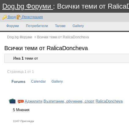
Dog.bg Форуми
: Всички теми от Ralic
Вход
Регистрация
Форуми
Потребители
Тагове
Gallery
Dog.bg Форуми
>
Всички теми от RalicaDoncheva
Всички теми от RalicaDoncheva
Има
1
теми от
Страница 1 от 1
Forums
Calendar
Gallery
Аджилити
Възпитание, обучение, спорт
RalicaDoncheva
5 Мнения
1147 Прегледа