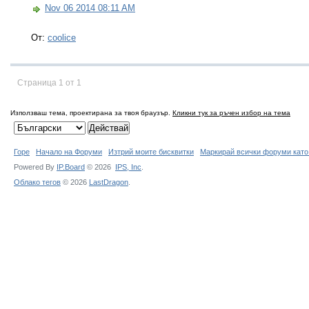
Nov 06 2014 08:11 AM
От:
coolice
Страница 1 от 1
Използваш тема, проектирана за твоя браузър.
Кликни тук за ръчен избор на тема
Горе
Начало на Форуми
Изтрий моите бисквитки
Маркирай всички форуми като
Powered By
IP.Board
© 2026
IPS,
Inc
.
Облако тегов
© 2026
LastDragon
.