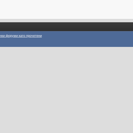
чки форуми като прочетени