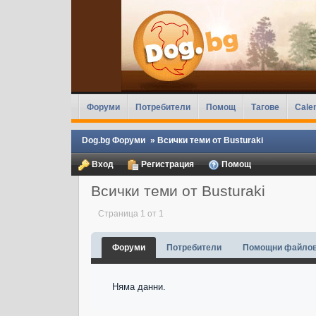
Форуми
Потребители
Помощ
Тагове
Cale
Dog.bg Форуми
»
Всички теми от Busturaki
Вход
Регистрация
Помощ
Всички теми от Busturaki
Страница 1 от 1
Форуми
Потребители
Помощни файло
Няма данни.