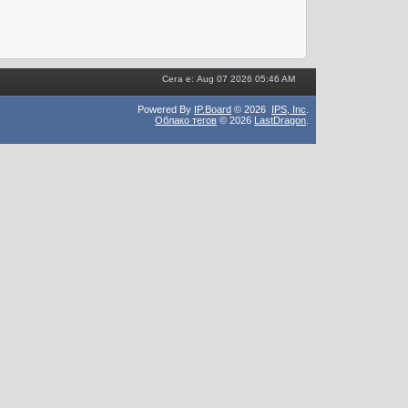
Сега е: Aug 07 2026 05:46 AM
Powered By
IP.Board
© 2026
IPS,
Inc
.
Облако тегов
© 2026
LastDragon
.