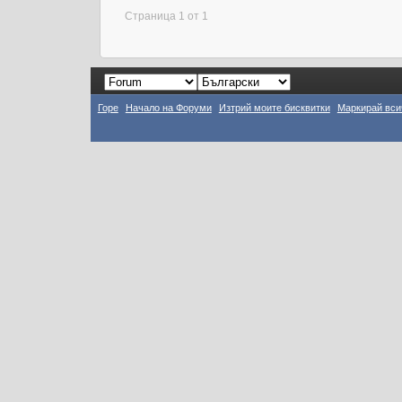
Страница 1 от 1
Горе
Начало на Форуми
Изтрий моите бисквитки
Маркирай вси