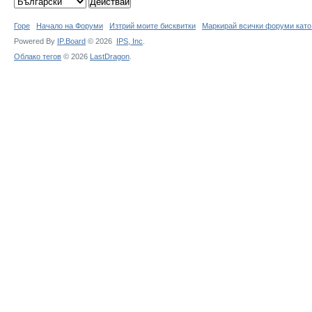
Горе
Начало на Форуми
Изтрий моите бисквитки
Маркирай всички форуми като
Powered By
IP.Board
© 2026
IPS,
Inc
.
Облако тегов
© 2026
LastDragon
.