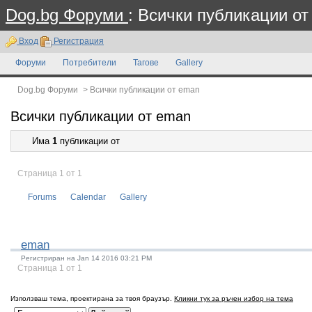
Dog.bg Форуми
: Всички публикации о
Вход
Регистрация
Форуми
Потребители
Тагове
Gallery
Dog.bg Форуми
>
Всички публикации от eman
Всички публикации от eman
Има
1
публикации от
Страница 1 от 1
Forums
Calendar
Gallery
eman
Регистриран на Jan 14 2016 03:21 PM
Страница 1 от 1
Използваш тема, проектирана за твоя браузър.
Кликни тук за ръчен избор на тема