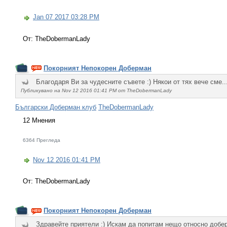
Jan 07 2017 03:28 PM
От: TheDobermanLady
Покорният Непокорен Доберман
Благодаря Ви за чудесните съвете :) Някои от тях вече сме..
Публикувано на Nov 12 2016 01:41 PM от TheDobermanLady
Български Доберман клуб
TheDobermanLady
12 Мнения
6364 Прегледа
Nov 12 2016 01:41 PM
От: TheDobermanLady
Покорният Непокорен Доберман
Здравейте приятели :) Искам да попитам нещо относно добер