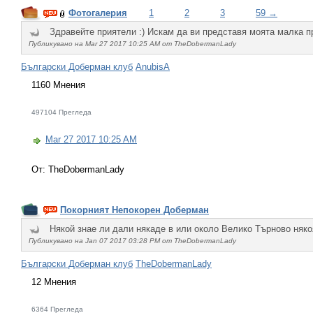
Фотогалерия
1
2
3
59 →
Здравейте приятели :) Искам да ви представя моята малка п
Публикувано на Mar 27 2017 10:25 AM от TheDobermanLady
Български Доберман клуб
AnubisA
1160 Мнения
497104 Прегледа
Mar 27 2017 10:25 AM
От: TheDobermanLady
Покорният Непокорен Доберман
Някой знае ли дали някаде в или около Велико Търново няко
Публикувано на Jan 07 2017 03:28 PM от TheDobermanLady
Български Доберман клуб
TheDobermanLady
12 Мнения
6364 Прегледа