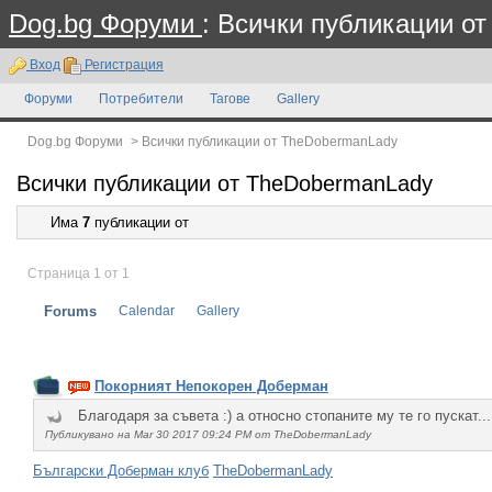
Dog.bg Форуми
: Всички публикации о
Вход
Регистрация
Форуми
Потребители
Тагове
Gallery
Dog.bg Форуми
>
Всички публикации от TheDobermanLady
Всички публикации от TheDobermanLady
Има
7
публикации от
Страница 1 от 1
Forums
Calendar
Gallery
Покорният Непокорен Доберман
Благодаря за съвета :) а относно стопаните му те го пускат...
Публикувано на Mar 30 2017 09:24 PM от TheDobermanLady
Български Доберман клуб
TheDobermanLady