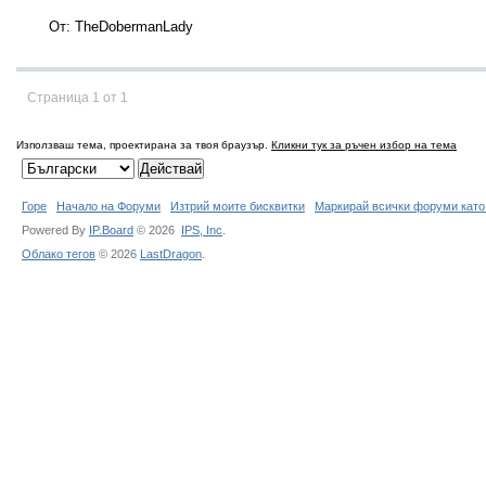
От: TheDobermanLady
Страница 1 от 1
Използваш тема, проектирана за твоя браузър.
Кликни тук за ръчен избор на тема
Горе
Начало на Форуми
Изтрий моите бисквитки
Маркирай всички форуми като
Powered By
IP.Board
© 2026
IPS,
Inc
.
Облако тегов
© 2026
LastDragon
.