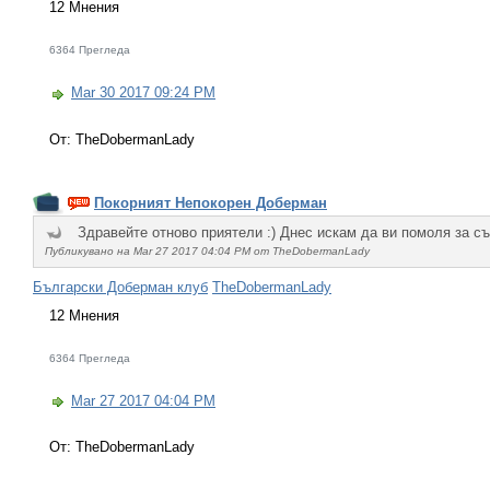
12 Мнения
6364 Прегледа
Mar 30 2017 09:24 PM
От: TheDobermanLady
Покорният Непокорен Доберман
Здравейте отново приятели :) Днес искам да ви помоля за съв
Публикувано на Mar 27 2017 04:04 PM от TheDobermanLady
Български Доберман клуб
TheDobermanLady
12 Мнения
6364 Прегледа
Mar 27 2017 04:04 PM
От: TheDobermanLady