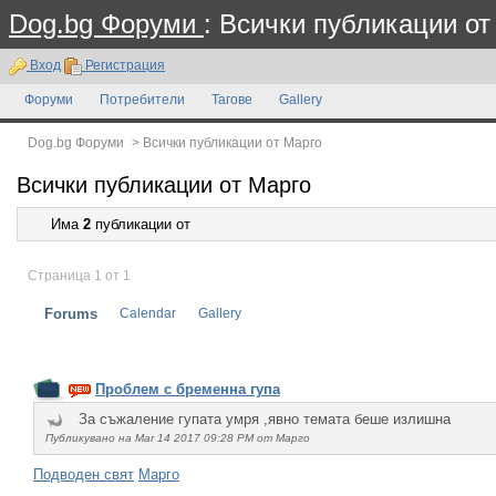
Dog.bg Форуми
: Всички публикации от
Вход
Регистрация
Форуми
Потребители
Тагове
Gallery
Dog.bg Форуми
>
Всички публикации от Марго
Всички публикации от Марго
Има
2
публикации от
Страница 1 от 1
Forums
Calendar
Gallery
Проблем с бременна гупа
За съжаление гупата умря ,явно темата беше излишна
Публикувано на Mar 14 2017 09:28 PM от Марго
Подводен свят
Марго