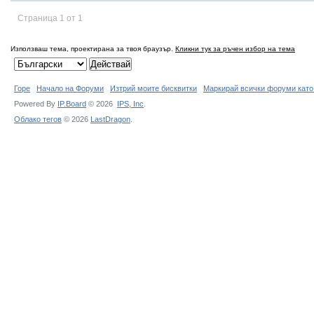
Страница 1 от 1
Използваш тема, проектирана за твоя браузър.
Кликни тук за ръчен избор на тема
Горе
Начало на Форуми
Изтрий моите бисквитки
Маркирай всички форуми като
Powered By
IP.Board
© 2026
IPS,
Inc
.
Облако тегов
© 2026
LastDragon
.