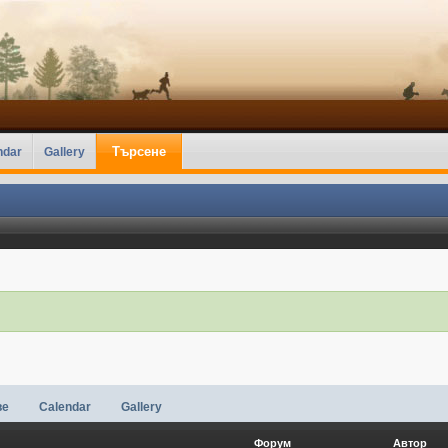
Търсене
ndar
Gallery
ве
Calendar
Gallery
Форум
Автор