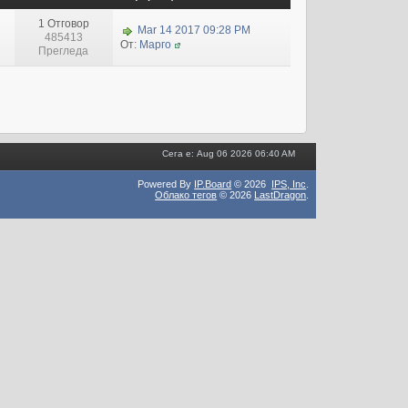
1 Отговор
Mar 14 2017 09:28 PM
485413
От:
Марго
Прегледа
Сега е: Aug 06 2026 06:40 AM
Powered By
IP.Board
© 2026
IPS,
Inc
.
Облако тегов
© 2026
LastDragon
.