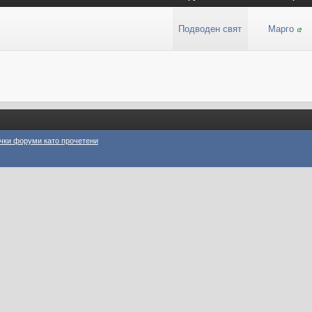
Подводен свят
Марго
чки форуми като прочетени