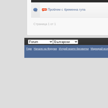
Проблем с бременна гупа
Страница 1 от 1
Горе
Начало на Форуми
Изтрий моите бисквитки
Маркирай вси