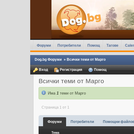
Форуми
Потребители
Помощ
Тагове
Cale
Dog.bg Форуми
»
Всички теми от Марго
Вход
Регистрация
Помощ
Всички теми от Марго
Има
1
теми от Марго
Страница 1 от 1
Форуми
Потребители
Помощни файло
Тема