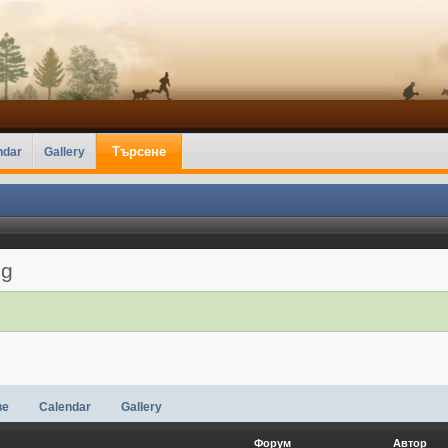
Търсене
ndar
Gallery
ig
ве
Calendar
Gallery
Форум
Автор