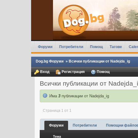
Форуми
Потребители
Помощ
Тагове
Cale
Dog.bg Форуми
»
Всички публикации от Nadejda_ig
Вход
Регистрация
Помощ
Всички публикации от Nadejda_
Има
3
публикации от Nadejda_ig
Страница 1 от 1
Форуми
Потребители
Помощни файло
Тема