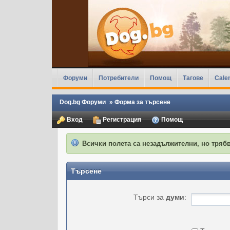
Форуми
Потребители
Помощ
Тагове
Cale
Dog.bg Форуми
»
Форма за търсене
Вход
Регистрация
Помощ
Всички полета са незадължителни, но трябв
Търсене
Търси за
думи
: