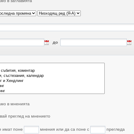
мо в заглавията
до
мо в мненията
вай преглед на мнението
е имат поне
мнения или да са поне с
прегледа