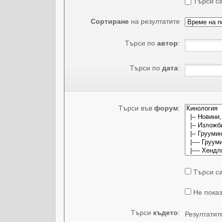
Търси са
Сортиране
на резултатите
Търси по
автор
:
Търси по
дата
:
Търси във
форум
:
Търси са
Не показ
Търси
където
:
Резултатит