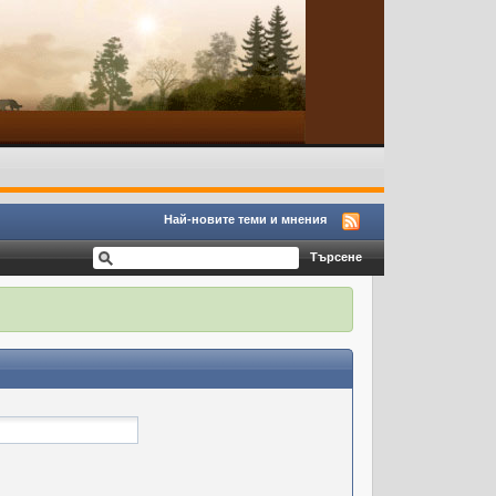
Най-новите теми и мнения