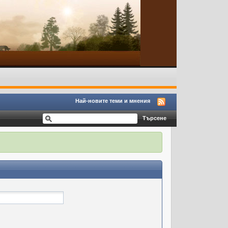
Най-новите теми и мнения