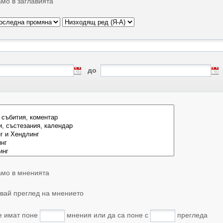
мо в заглавията
до
мо в мненията
вай преглед на мнението
е имат поне
мнения или да са поне с
прегледа