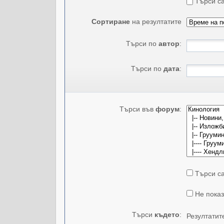
Търси са
Сортиране
на резултатите
Търси по
автор
:
Търси по
дата
:
Търси във
форум
:
Търси са
Не показ
Търси
където
:
Резултатит