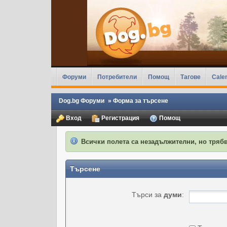
Форуми
Потребители
Помощ
Тагове
Cale
Dog.bg Форуми
»
Форма за търсене
Вход
Регистрация
Помощ
Всички полета са незадължителни, но трябв
Търсене
Търси за
думи
: