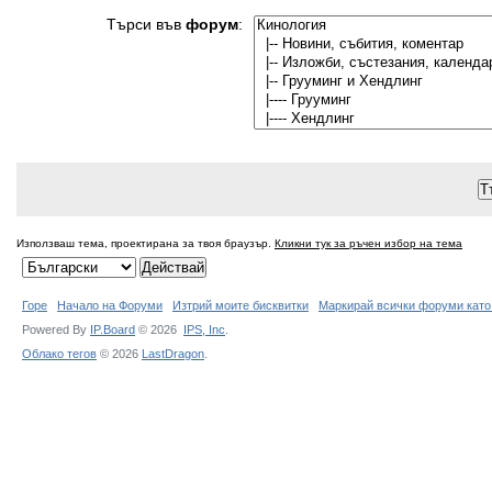
Търси във
форум
:
Използваш тема, проектирана за твоя браузър.
Кликни тук за ръчен избор на тема
Горе
Начало на Форуми
Изтрий моите бисквитки
Маркирай всички форуми като
Powered By
IP.Board
© 2026
IPS,
Inc
.
Облако тегов
© 2026
LastDragon
.