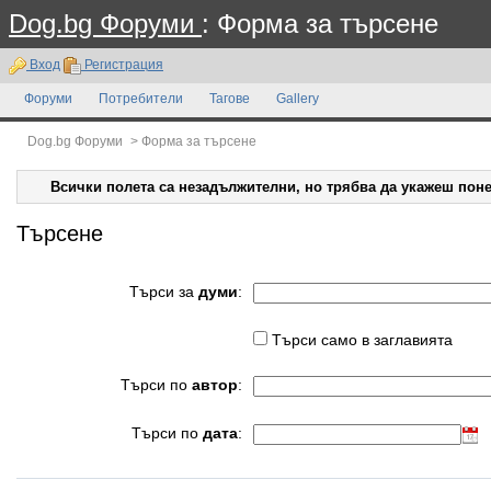
Dog.bg Форуми
: Форма за търсене
Вход
Регистрация
Форуми
Потребители
Тагове
Gallery
Dog.bg Форуми
>
Форма за търсене
Всички полета са незадължителни, но трябва да укажеш поне
Търсене
Търси за
думи
:
Търси само в заглавията
Търси по
автор
:
Търси по
дата
: