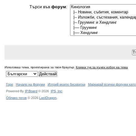
Търси във
форум
:
Използваш тема, проектирана за твоя браузър.
Кликни тук за ръчен избор на тема
Горе
Начало на Форуми
Изтрий моите бисквитки
Маркирай всички форуми като
Powered By
IP.Board
© 2026
IPS,
Inc
.
Облако тегов
© 2026
LastDragon
.