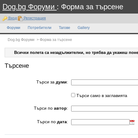
Dog.bg Форуми
: Форма за търсене
Вход
Регистрация
Форуми
Потребители
Тагове
Gallery
Dog.bg Форуми
>
Форма за търсене
Всички полета са незадължителни, но трябва да укажеш поне
Търсене
Търси за
думи
:
Търси само в заглавията
Търси по
автор
:
Търси по
дата
: