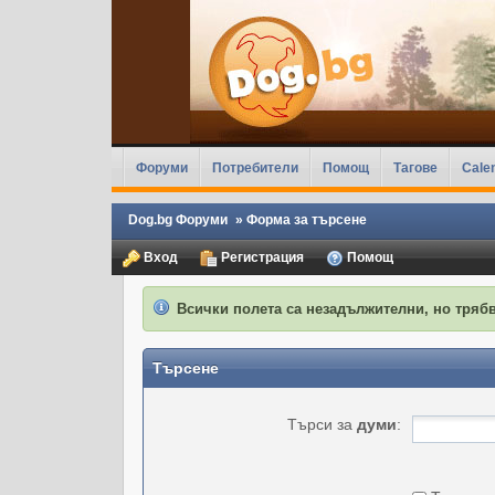
Форуми
Потребители
Помощ
Тагове
Cale
Dog.bg Форуми
»
Форма за търсене
Вход
Регистрация
Помощ
Всички полета са незадължителни, но трябв
Търсене
Търси за
думи
: