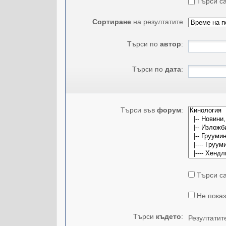
Търси са
Сортиране
на резултатите
Търси по
автор
:
Търси по
дата
:
Търси във
форум
:
Търси са
Не показ
Търси
където
:
Резултатит