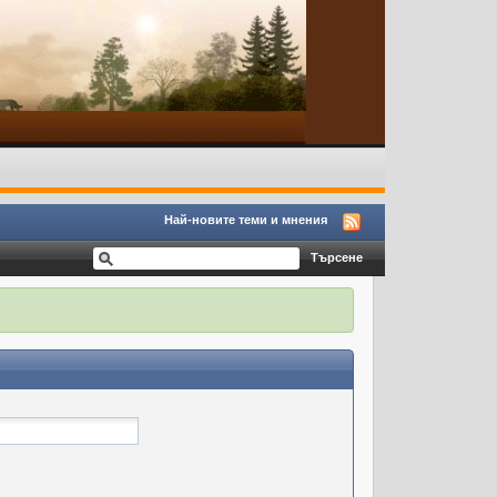
Най-новите теми и мнения