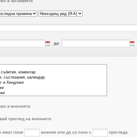
мо в заглавията
до
мо в мненията
вай преглед на мнението
е имат поне
мнения или да са поне с
прегледа