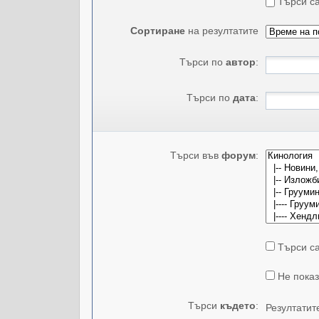
Търси са
Сортиране
на резултатите
Търси по
автор
:
Търси по
дата
:
Търси във
форум
:
Търси са
Не показ
Търси
където
:
Резултатит