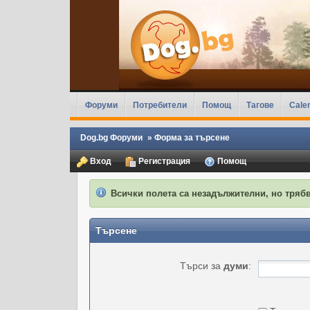
Форуми
Потребители
Помощ
Тагове
Cale
Dog.bg Форуми
»
Форма за търсене
Вход
Регистрация
Помощ
Всички полета са незадължителни, но трябв
Търсене
Търси за
думи
: