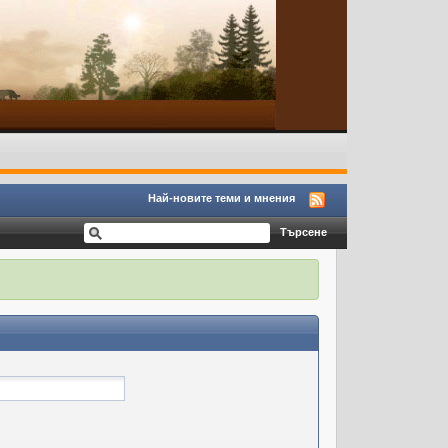
Най-новите теми и мнения