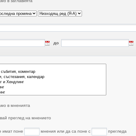
мо в заглавията
до
мо в мненията
вай преглед на мнението
е имат поне
мнения или да са поне с
прегледа