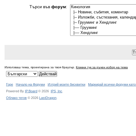
Търси във
форум
:
Използваш тема, проектирана за твоя браузър.
Кликни тук за ръчен избор на тема
Горе
Начало на Форуми
Изтрий моите бисквитки
Маркирай всички форуми като
Powered By
IP.Board
© 2026
IPS,
Inc
.
Облако тегов
© 2026
LastDragon
.