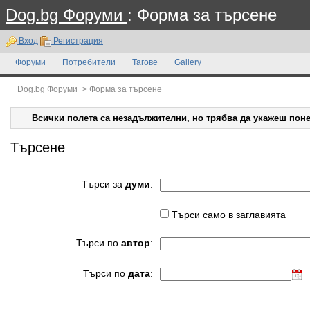
Dog.bg Форуми
: Форма за търсене
Вход
Регистрация
Форуми
Потребители
Тагове
Gallery
Dog.bg Форуми
>
Форма за търсене
Всички полета са незадължителни, но трябва да укажеш поне
Търсене
Търси за
думи
:
Търси само в заглавията
Търси по
автор
:
Търси по
дата
: