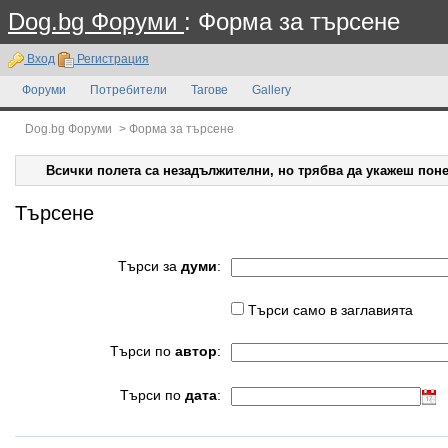
Dog.bg Форуми
: Форма за търсене
Вход
Регистрация
Форуми
Потребители
Тагове
Gallery
Dog.bg Форуми
>
Форма за търсене
Всички полета са незадължителни, но трябва да укажеш поне
Търсене
Търси за
думи
:
Търси само в заглавията
Търси по
автор
:
Търси по
дата
: