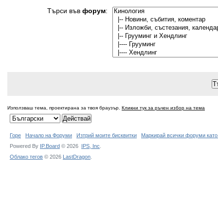
Търси във
форум
:
Използваш тема, проектирана за твоя браузър.
Кликни тук за ръчен избор на тема
Горе
Начало на Форуми
Изтрий моите бисквитки
Маркирай всички форуми като
Powered By
IP.Board
© 2026
IPS,
Inc
.
Облако тегов
© 2026
LastDragon
.