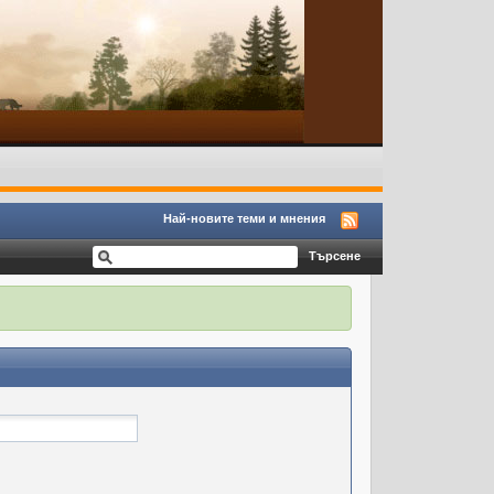
Най-новите теми и мнения