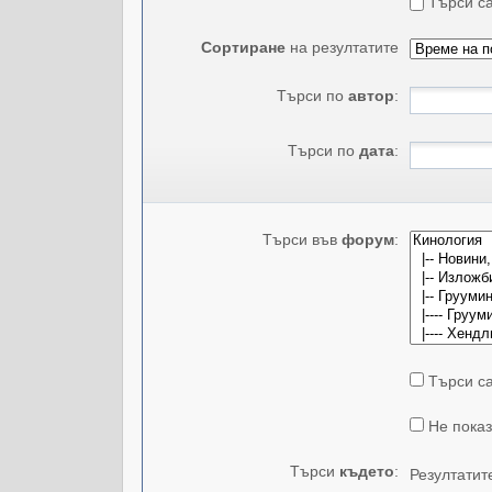
Търси са
Сортиране
на резултатите
Търси по
автор
:
Търси по
дата
:
Търси във
форум
:
Търси са
Не показ
Търси
където
:
Резултатит