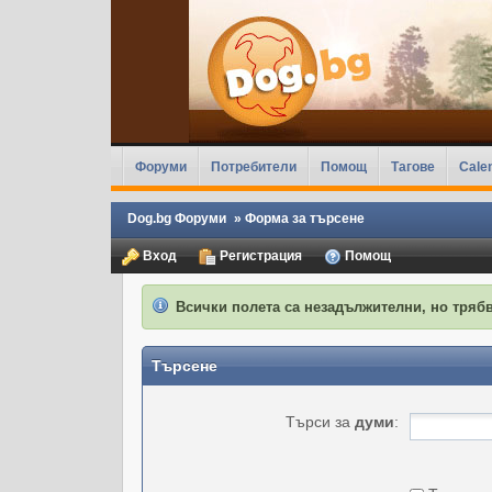
Форуми
Потребители
Помощ
Тагове
Cale
Dog.bg Форуми
»
Форма за търсене
Вход
Регистрация
Помощ
Всички полета са незадължителни, но трябв
Търсене
Търси за
думи
: