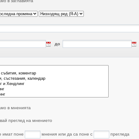
мо в заглавията
до
мо в мненията
вай преглед на мнението
е имат поне
мнения или да са поне с
прегледа