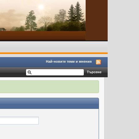
Най-новите теми и мнения