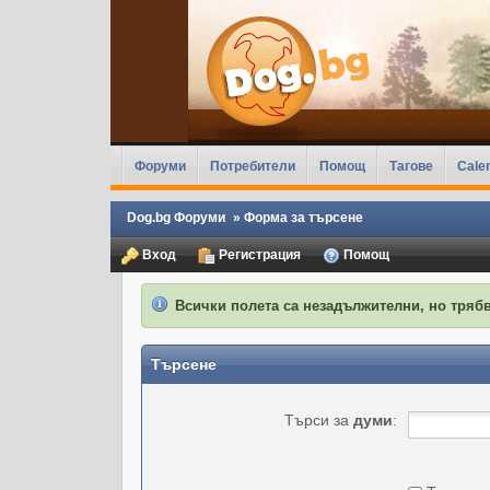
Форуми
Потребители
Помощ
Тагове
Cale
Dog.bg Форуми
»
Форма за търсене
Вход
Регистрация
Помощ
Всички полета са незадължителни, но трябв
Търсене
Търси за
думи
: