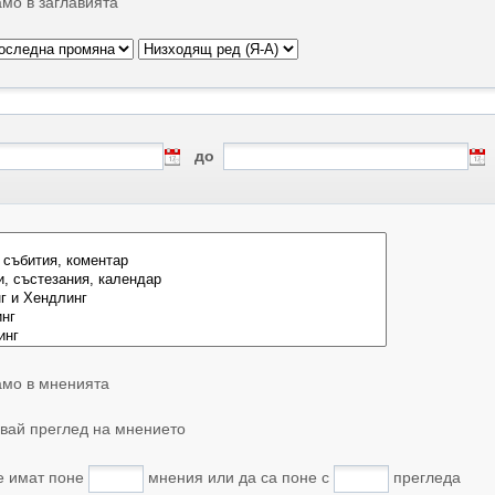
мо в заглавията
до
мо в мненията
вай преглед на мнението
е имат поне
мнения или да са поне с
прегледа