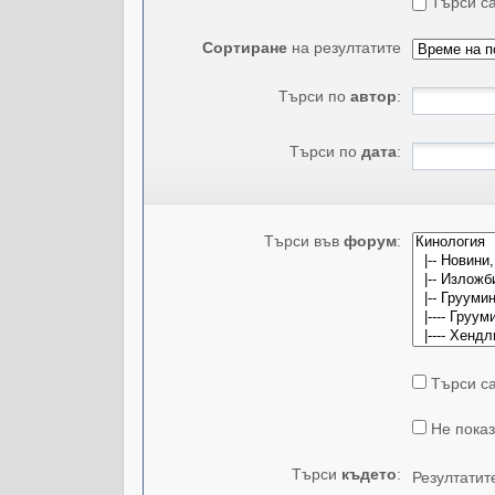
Търси са
Сортиране
на резултатите
Търси по
автор
:
Търси по
дата
:
Търси във
форум
:
Търси са
Не показ
Търси
където
:
Резултатит