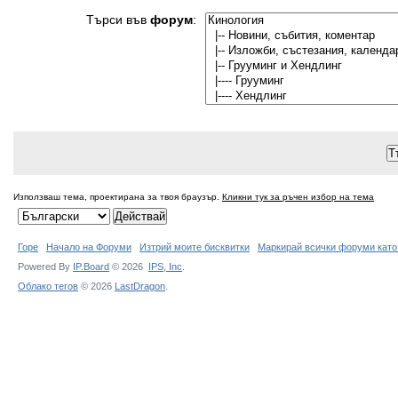
Търси във
форум
:
Използваш тема, проектирана за твоя браузър.
Кликни тук за ръчен избор на тема
Горе
Начало на Форуми
Изтрий моите бисквитки
Маркирай всички форуми като
Powered By
IP.Board
© 2026
IPS,
Inc
.
Облако тегов
© 2026
LastDragon
.