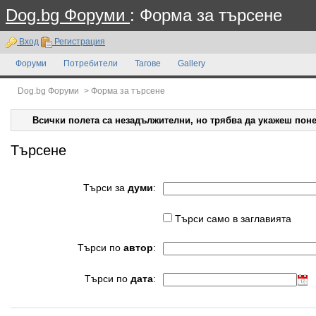
Dog.bg Форуми
: Форма за търсене
Вход
Регистрация
Форуми
Потребители
Тагове
Gallery
Dog.bg Форуми
>
Форма за търсене
Всички полета са незадължителни, но трябва да укажеш поне
Търсене
Търси за
думи
:
Търси само в заглавията
Търси по
автор
:
Търси по
дата
: