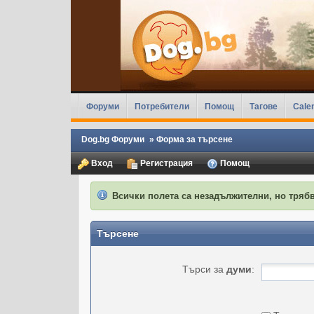
Форуми
Потребители
Помощ
Тагове
Cale
Dog.bg Форуми
»
Форма за търсене
Вход
Регистрация
Помощ
Всички полета са незадължителни, но трябв
Търсене
Търси за
думи
: