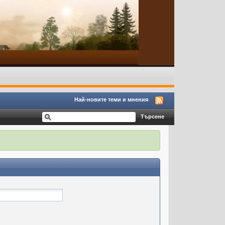
Най-новите теми и мнения