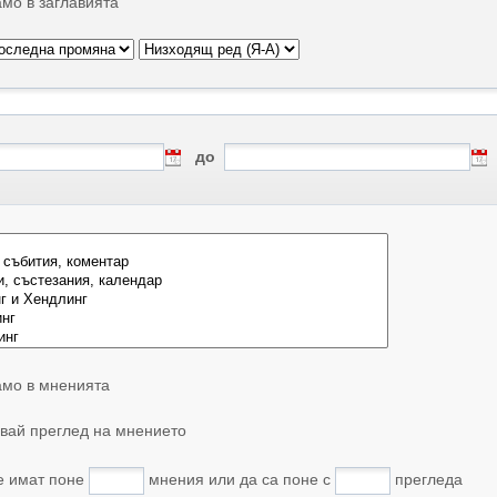
мо в заглавията
до
мо в мненията
вай преглед на мнението
е имат поне
мнения или да са поне с
прегледа