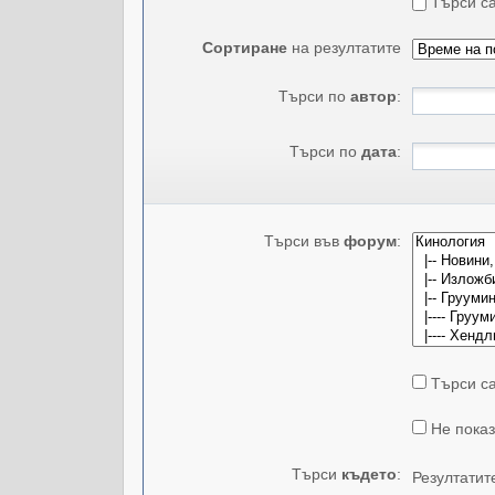
Търси са
Сортиране
на резултатите
Търси по
автор
:
Търси по
дата
:
Търси във
форум
:
Търси са
Не показ
Търси
където
:
Резултатит