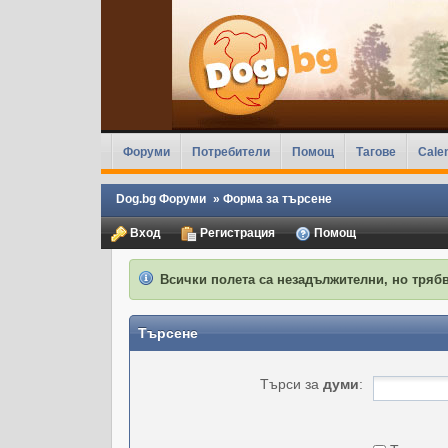
Форуми
Потребители
Помощ
Тагове
Cale
Dog.bg Форуми
»
Форма за търсене
Вход
Регистрация
Помощ
Всички полета са незадължителни, но трябв
Търсене
Търси за
думи
: