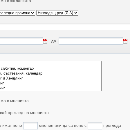
мо в заглавията
до
мо в мненията
вай преглед на мнението
е имат поне
мнения или да са поне с
прегледа