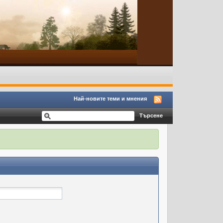
Най-новите теми и мнения