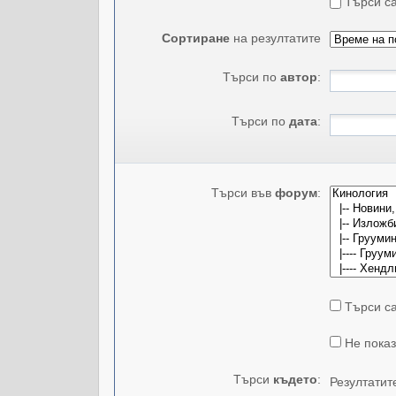
Търси са
Сортиране
на резултатите
Търси по
автор
:
Търси по
дата
:
Търси във
форум
:
Търси са
Не показ
Търси
където
:
Резултатит