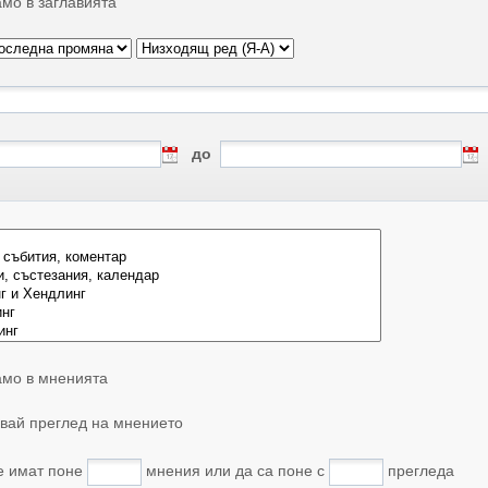
мо в заглавията
до
мо в мненията
вай преглед на мнението
е имат поне
мнения или да са поне с
прегледа