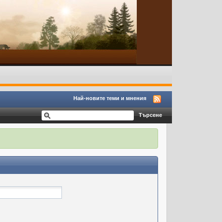
Най-новите теми и мнения