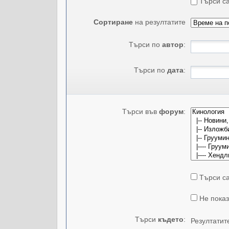
Търси са
Сортиране
на резултатите
Търси по
автор
:
Търси по
дата
:
Търси във
форум
:
Търси са
Не показ
Търси
където
:
Резултатит