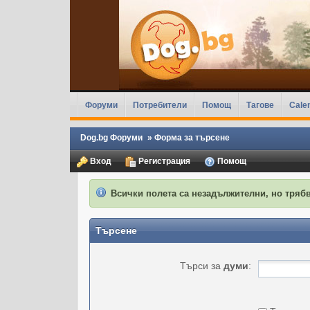
Форуми
Потребители
Помощ
Тагове
Cale
Dog.bg Форуми
»
Форма за търсене
Вход
Регистрация
Помощ
Всички полета са незадължителни, но трябв
Търсене
Търси за
думи
: