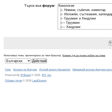
Търси във
форум
:
Използваш тема, проектирана за твоя браузър.
Кликни тук за ръчен избор на тема
Горе
Начало на Форуми
Изтрий моите бисквитки
Маркирай всички форуми като
Powered By
IP.Board
© 2026
IPS,
Inc
.
Облако тегов
© 2026
LastDragon
.