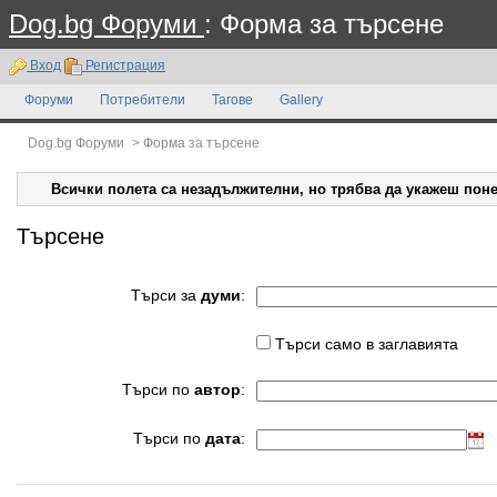
Dog.bg Форуми
: Форма за търсене
Вход
Регистрация
Форуми
Потребители
Тагове
Gallery
Dog.bg Форуми
>
Форма за търсене
Всички полета са незадължителни, но трябва да укажеш поне
Търсене
Търси за
думи
:
Търси само в заглавията
Търси по
автор
:
Търси по
дата
: