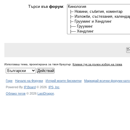
Търси във
форум
:
Използваш тема, проектирана за твоя браузър.
Кликни тук за ръчен избор на тема
Горе
Начало на Форуми
Изтрий моите бисквитки
Маркирай всички форуми като
Powered By
IP.Board
© 2026
IPS,
Inc
.
Облако тегов
© 2026
LastDragon
.