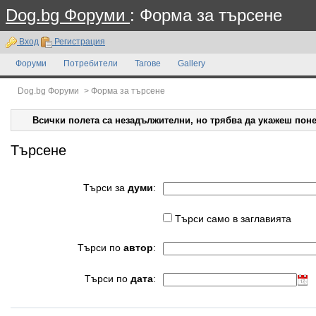
Dog.bg Форуми
: Форма за търсене
Вход
Регистрация
Форуми
Потребители
Тагове
Gallery
Dog.bg Форуми
>
Форма за търсене
Всички полета са незадължителни, но трябва да укажеш поне
Търсене
Търси за
думи
:
Търси само в заглавията
Търси по
автор
:
Търси по
дата
: