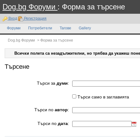
Dog.bg Форуми
: Форма за търсене
Вход
Регистрация
Форуми
Потребители
Тагове
Gallery
Dog.bg Форуми
>
Форма за търсене
Всички полета са незадължителни, но трябва да укажеш поне
Търсене
Търси за
думи
:
Търси само в заглавията
Търси по
автор
:
Търси по
дата
: