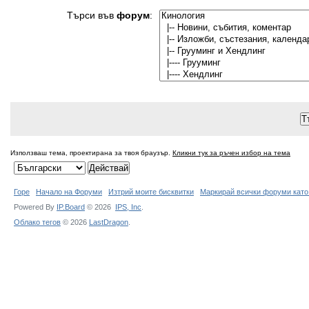
Търси във
форум
:
Използваш тема, проектирана за твоя браузър.
Кликни тук за ръчен избор на тема
Горе
Начало на Форуми
Изтрий моите бисквитки
Маркирай всички форуми като
Powered By
IP.Board
© 2026
IPS,
Inc
.
Облако тегов
© 2026
LastDragon
.