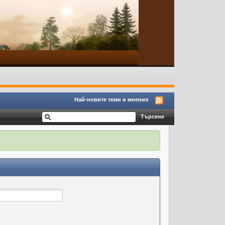
Най-новите теми и мнения