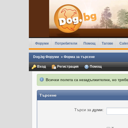
Форуми
Потребители
Помощ
Тагове
Cale
Dog.bg Форуми
»
Форма за търсене
Вход
Регистрация
Помощ
Всички полета са незадължителни, но трябв
Търсене
Търси за
думи
: