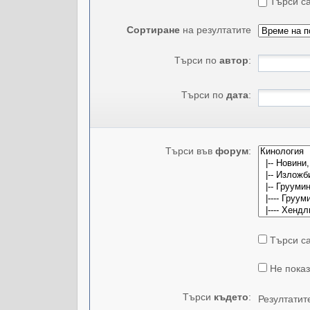
Търси са
Сортиране
на резултатите
Търси по
автор
:
Търси по
дата
:
Търси във
форум
:
Търси са
Не показ
Търси
където
:
Резултатит