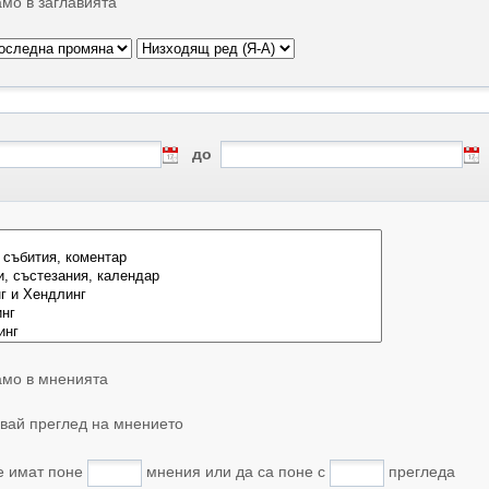
мо в заглавията
до
мо в мненията
вай преглед на мнението
е имат поне
мнения или да са поне с
прегледа