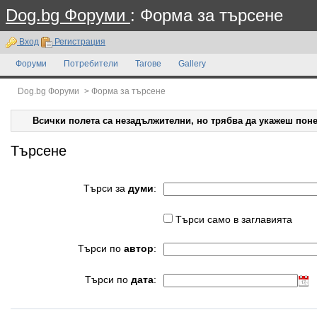
Dog.bg Форуми
: Форма за търсене
Вход
Регистрация
Форуми
Потребители
Тагове
Gallery
Dog.bg Форуми
>
Форма за търсене
Всички полета са незадължителни, но трябва да укажеш поне
Търсене
Търси за
думи
:
Търси само в заглавията
Търси по
автор
:
Търси по
дата
: