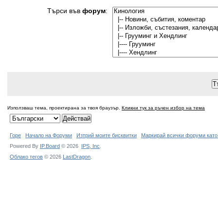
Търси във
форум
:
Използваш тема, проектирана за твоя браузър.
Кликни тук за ръчен избор на тема
Горе
Начало на Форуми
Изтрий моите бисквитки
Маркирай всички форуми като
Powered By
IP.Board
© 2026
IPS,
Inc
.
Облако тегов
© 2026
LastDragon
.