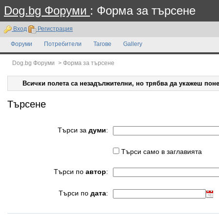
Dog.bg Форуми
: Форма за търсене
Вход
Регистрация
Форуми
Потребители
Тагове
Gallery
Dog.bg Форуми
>
Форма за търсене
Всички полета са незадължителни, но трябва да укажеш поне
Търсене
Търси за
думи
:
Търси само в заглавията
Търси по
автор
:
Търси по
дата
: