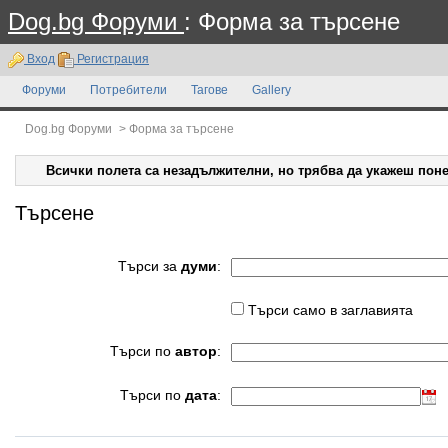
Dog.bg Форуми
: Форма за търсене
Вход
Регистрация
Форуми
Потребители
Тагове
Gallery
Dog.bg Форуми
>
Форма за търсене
Всички полета са незадължителни, но трябва да укажеш поне
Търсене
Търси за
думи
:
Търси само в заглавията
Търси по
автор
:
Търси по
дата
: