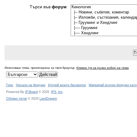
Търси във
форум
:
Използваш тема, проектирана за твоя браузър.
Кликни тук за ръчен избор на тема
Горе
Начало на Форуми
Изтрий моите бисквитки
Маркирай всички форуми като
Powered By
IP.Board
© 2026
IPS,
Inc
.
Облако тегов
© 2026
LastDragon
.