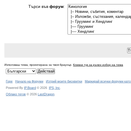
Търси във
форум
:
Използваш тема, проектирана за твоя браузър.
Кликни тук за ръчен избор на тема
Горе
Начало на Форуми
Изтрий моите бисквитки
Маркирай всички форуми като
Powered By
IP.Board
© 2026
IPS,
Inc
.
Облако тегов
© 2026
LastDragon
.