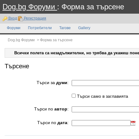
Dog.bg Форуми
: Форма за търсене
Вход
Регистрация
Форуми
Потребители
Тагове
Gallery
Dog.bg Форуми
>
Форма за търсене
Всички полета са незадължителни, но трябва да укажеш поне
Търсене
Търси за
думи
:
Търси само в заглавията
Търси по
автор
:
Търси по
дата
: