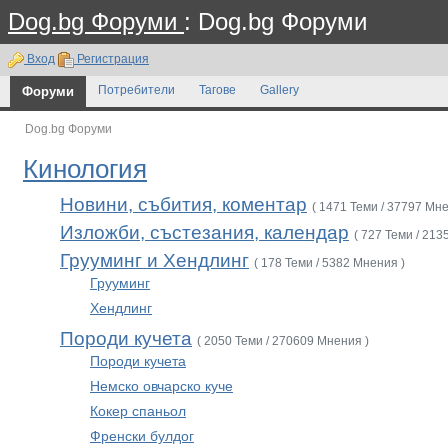
Dog.bg Форуми
: Dog.bg Форуми
Вход
Регистрация
Форуми
Потребители
Тагове
Gallery
Dog.bg Форуми
Кинология
Новини, събития, коментар
( 1471 Теми / 37797 Мне
Изложби, състезания, календар
( 727 Теми / 213
Грууминг и Хендлинг
( 178 Теми / 5382 Мнения )
Грууминг
Хендлинг
Породи кучета
( 2050 Теми / 270609 Мнения )
Породи кучета
Немско овчарско куче
Кокер спаньол
Френски булдог