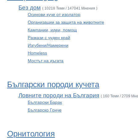
Без дом
( 10218 Теми / 147041 Мнения )
Осинови куче от изолатор
Организации за защита на животните
Кампании, идеи, помощ
Разкази с чуден край
Изгубени/Намерени
Homeless
Мостът на дъгата
Български породи кучета
Ловните породи на България
( 160 Теми / 2709 Мн
Български Барак
Българско Гонче
Орнитология