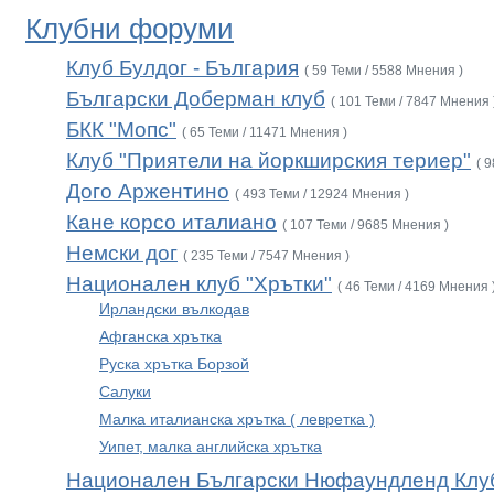
Клубни форуми
Клуб Булдог - България
( 59 Теми / 5588 Мнения )
Български Доберман клуб
( 101 Теми / 7847 Мнения 
БКК "Мопс"
( 65 Теми / 11471 Мнения )
Клуб "Приятели на йоркширския териер"
( 
Дого Аржентино
( 493 Теми / 12924 Мнения )
Кане корсо италиано
( 107 Теми / 9685 Мнения )
Немски дог
( 235 Теми / 7547 Мнения )
Национален клуб "Хрътки"
( 46 Теми / 4169 Мнения 
Ирландски вълкодав
Афганска хрътка
Руска хрътка Борзой
Салуки
Малка италианска хрътка ( левретка )
Уипет, малка английска хрътка
Национален Български Нюфаундленд Клу