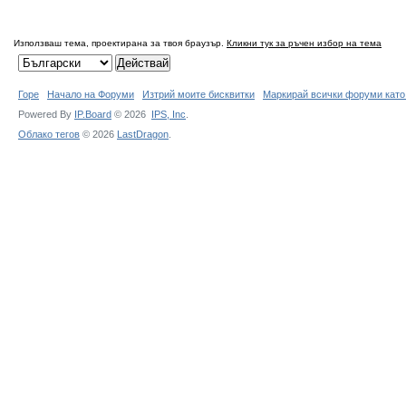
Използваш тема, проектирана за твоя браузър.
Кликни тук за ръчен избор на тема
Горе
Начало на Форуми
Изтрий моите бисквитки
Маркирай всички форуми като
Powered By
IP.Board
© 2026
IPS,
Inc
.
Облако тегов
© 2026
LastDragon
.