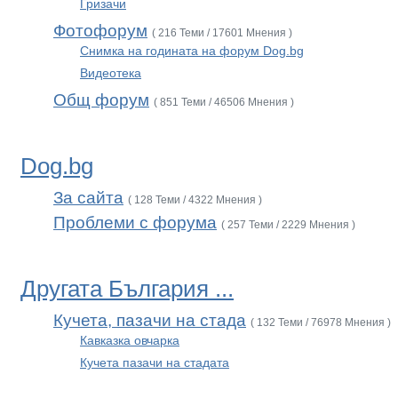
Гризачи
Фотофорум
( 216 Теми / 17601 Мнения )
Снимка на годината на форум Dog.bg
Видеотека
Общ форум
( 851 Теми / 46506 Мнения )
Dog.bg
За сайта
( 128 Теми / 4322 Мнения )
Проблеми с форума
( 257 Теми / 2229 Мнения )
Другата България ...
Кучета, пазачи на стада
( 132 Теми / 76978 Мнения )
Кавказка овчарка
Кучета пазачи на стадата