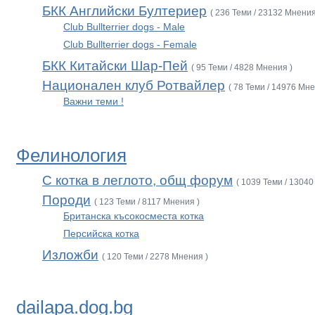
БКК Английски Бултериер
( 236 Теми / 23132 Мнения
Club Bullterrier dogs - Male
Club Bullterrier dogs - Female
БКК Китайски Шар-Пей
( 95 Теми / 4828 Мнения )
Национален клуб Ротвайлер
( 78 Теми / 14976 Мне
Важни теми !
Фелинология
С котка в леглото, общ форум
( 1039 Теми / 13040
Породи
( 123 Теми / 8117 Мнения )
Британска късокосместа котка
Персийска котка
Изложби
( 120 Теми / 2278 Мнения )
dailapa.dog.bg