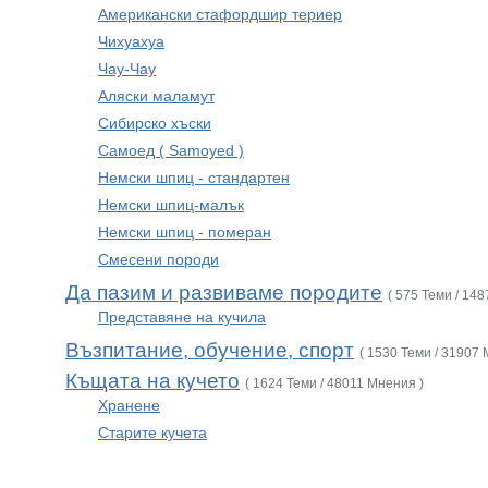
Американски стафордшир териер
Чихуахуа
Чау-Чау
Аляски маламут
Сибирско хъски
Самоед ( Samoyed )
Немски шпиц - стандартен
Немски шпиц-малък
Немски шпиц - померан
Смесени породи
Да пазим и развиваме породите
( 575 Теми / 14
Представяне на кучила
Възпитание, обучение, спорт
( 1530 Теми / 31907 
Къщата на кучето
( 1624 Теми / 48011 Мнения )
Хранене
Старите кучета