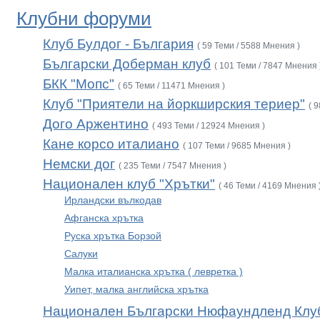
Клубни форуми
Клуб Булдог - България
( 59 Теми / 5588 Мнения )
Български Доберман клуб
( 101 Теми / 7847 Мнения 
БКК "Мопс"
( 65 Теми / 11471 Мнения )
Клуб "Приятели на йоркширския териер"
( 
Дого Аржентино
( 493 Теми / 12924 Мнения )
Кане корсо италиано
( 107 Теми / 9685 Мнения )
Немски дог
( 235 Теми / 7547 Мнения )
Национален клуб "Хрътки"
( 46 Теми / 4169 Мнения 
Ирландски вълкодав
Афганска хрътка
Руска хрътка Борзой
Салуки
Малка италианска хрътка ( левретка )
Уипет, малка английска хрътка
Национален Български Нюфаундленд Клу