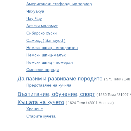
Американски стафордшир териер
Чихуахуа
Чау-Чау
Аляски маламут
Сибирско хъски
Самоед ( Samoyed )
Немски шпиц - стандартен
Немски шпиц-малък
Немски шпиц - померан
Смесени породи
Да пазим и развиваме породите
( 575 Теми / 14
Представяне на кучила
Възпитание, обучение, спорт
( 1530 Теми / 31907 
Къщата на кучето
( 1624 Теми / 48011 Мнения )
Хранене
Старите кучета