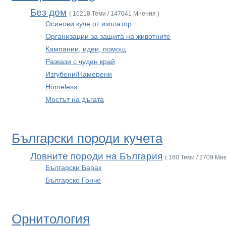
Без дом
( 10218 Теми / 147041 Мнения )
Осинови куче от изолатор
Организации за защита на животните
Кампании, идеи, помощ
Разкази с чуден край
Изгубени/Намерени
Homeless
Мостът на дъгата
Български породи кучета
Ловните породи на България
( 160 Теми / 2709 Мн
Български Барак
Българско Гонче
Орнитология