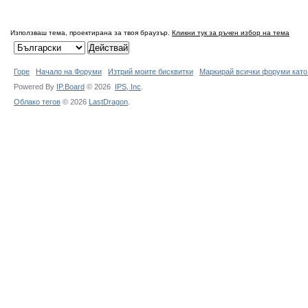
Използваш тема, проектирана за твоя браузър.
Кликни тук за ръчен избор на тема
Горе
Начало на Форуми
Изтрий моите бисквитки
Маркирай всички форуми като
Powered By
IP.Board
© 2026
IPS,
Inc
.
Облако тегов
© 2026
LastDragon
.