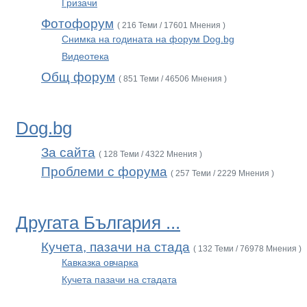
Гризачи
Фотофорум
( 216 Теми / 17601 Мнения )
Снимка на годината на форум Dog.bg
Видеотека
Общ форум
( 851 Теми / 46506 Мнения )
Dog.bg
За сайта
( 128 Теми / 4322 Мнения )
Проблеми с форума
( 257 Теми / 2229 Мнения )
Другата България ...
Кучета, пазачи на стада
( 132 Теми / 76978 Мнения )
Кавказка овчарка
Кучета пазачи на стадата