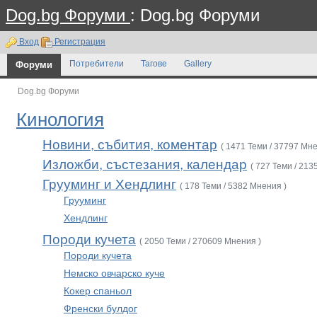
Dog.bg Форуми
: Dog.bg Форуми
Вход
Регистрация
Форуми
Потребители
Тагове
Gallery
Dog.bg Форуми
Кинология
Новини, събития, коментар
( 1471 Теми / 37797 Мне
Изложби, състезания, календар
( 727 Теми / 213
Грууминг и Хендлинг
( 178 Теми / 5382 Мнения )
Грууминг
Хендлинг
Породи кучета
( 2050 Теми / 270609 Мнения )
Породи кучета
Немско овчарско куче
Кокер спаньол
Френски булдог