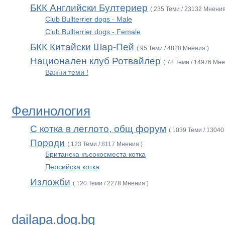
БКК Английски Бултериер
( 235 Теми / 23132 Мнения
Club Bullterrier dogs - Male
Club Bullterrier dogs - Female
БКК Китайски Шар-Пей
( 95 Теми / 4828 Мнения )
Национален клуб Ротвайлер
( 78 Теми / 14976 Мне
Важни теми !
Фелинология
С котка в леглото, общ форум
( 1039 Теми / 13040
Породи
( 123 Теми / 8117 Мнения )
Британска късокосместа котка
Персийска котка
Изложби
( 120 Теми / 2278 Мнения )
dailapa.dog.bg