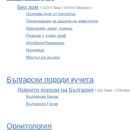
Без дом
( 10218 Теми / 147041 Мнения )
Осинови куче от изолатор
Организации за защита на животните
Кампании, идеи, помощ
Разкази с чуден край
Изгубени/Намерени
Homeless
Мостът на дъгата
Български породи кучета
Ловните породи на България
( 160 Теми / 2709 Мн
Български Барак
Българско Гонче
Орнитология