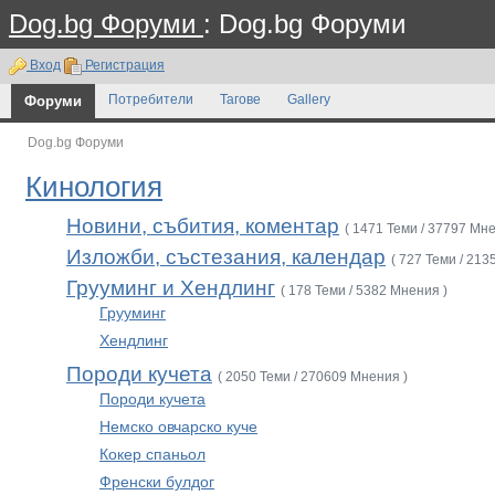
Dog.bg Форуми
: Dog.bg Форуми
Вход
Регистрация
Форуми
Потребители
Тагове
Gallery
Dog.bg Форуми
Кинология
Новини, събития, коментар
( 1471 Теми / 37797 Мне
Изложби, състезания, календар
( 727 Теми / 213
Грууминг и Хендлинг
( 178 Теми / 5382 Мнения )
Грууминг
Хендлинг
Породи кучета
( 2050 Теми / 270609 Мнения )
Породи кучета
Немско овчарско куче
Кокер спаньол
Френски булдог