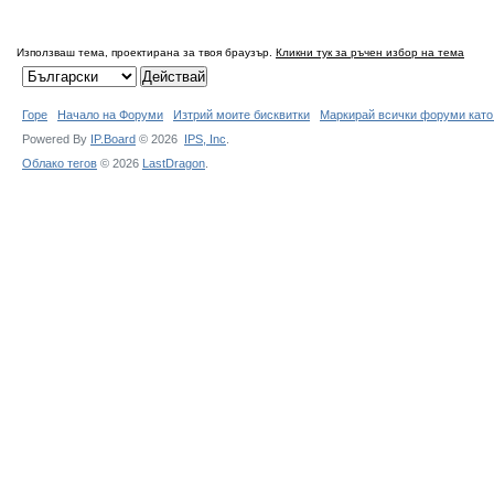
Използваш тема, проектирана за твоя браузър.
Кликни тук за ръчен избор на тема
Горе
Начало на Форуми
Изтрий моите бисквитки
Маркирай всички форуми като
Powered By
IP.Board
© 2026
IPS,
Inc
.
Облако тегов
© 2026
LastDragon
.