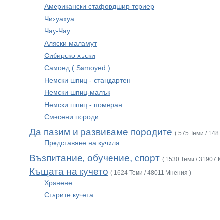
Американски стафордшир териер
Чихуахуа
Чау-Чау
Аляски маламут
Сибирско хъски
Самоед ( Samoyed )
Немски шпиц - стандартен
Немски шпиц-малък
Немски шпиц - померан
Смесени породи
Да пазим и развиваме породите
( 575 Теми / 14
Представяне на кучила
Възпитание, обучение, спорт
( 1530 Теми / 31907 
Къщата на кучето
( 1624 Теми / 48011 Мнения )
Хранене
Старите кучета