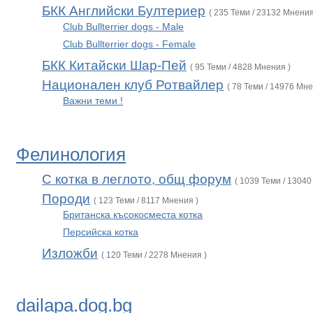
БКК Английски Бултериер
( 235 Теми / 23132 Мнения
Club Bullterrier dogs - Male
Club Bullterrier dogs - Female
БКК Китайски Шар-Пей
( 95 Теми / 4828 Мнения )
Национален клуб Ротвайлер
( 78 Теми / 14976 Мне
Важни теми !
Фелинология
С котка в леглото, общ форум
( 1039 Теми / 13040
Породи
( 123 Теми / 8117 Мнения )
Британска късокосместа котка
Персийска котка
Изложби
( 120 Теми / 2278 Мнения )
dailapa.dog.bg