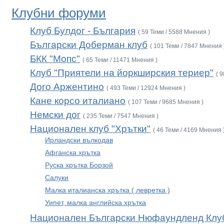
Клубни форуми
Клуб Булдог - България
( 59 Теми / 5588 Мнения )
Български Доберман клуб
( 101 Теми / 7847 Мнения 
БКК "Мопс"
( 65 Теми / 11471 Мнения )
Клуб "Приятели на йоркширския териер"
( 
Дого Аржентино
( 493 Теми / 12924 Мнения )
Кане корсо италиано
( 107 Теми / 9685 Мнения )
Немски дог
( 235 Теми / 7547 Мнения )
Национален клуб "Хрътки"
( 46 Теми / 4169 Мнения 
Ирландски вълкодав
Афганска хрътка
Руска хрътка Борзой
Салуки
Малка италианска хрътка ( левретка )
Уипет, малка английска хрътка
Национален Български Нюфаундленд Клу