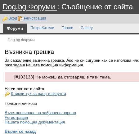
Dog.bg Форуми
: Съобщение от сайта
Вход
Регистрация
Форуми
Потребители
Тагове
Gallery
Dog.bg Форуми
Възникна грешка
За съжаление възникна грешка. Ако не си сигурен как се използва ня
разгледаш нашата помощна информация.
[#103133] Не можеш да отговаряш в тази тема.
Не си логнат в сайта
Кликни тук за вход в акаунта
.
Полезни линкове
Възстановяване на забравена парола
Регистрация
Нашата помощна документация
Върни се назад