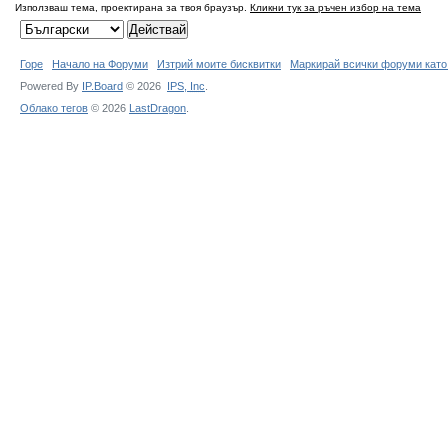
Използваш тема, проектирана за твоя браузър.
Кликни тук за ръчен избор на тема
Горе
Начало на Форуми
Изтрий моите бисквитки
Маркирай всички форуми като
Powered By
IP.Board
© 2026
IPS,
Inc
.
Облако тегов
© 2026
LastDragon
.