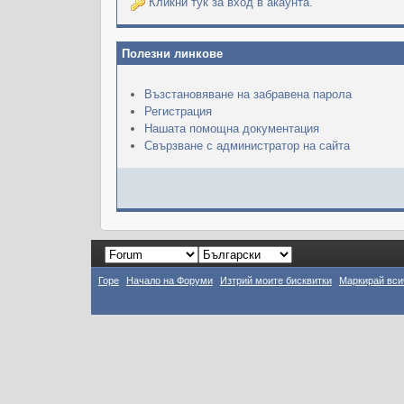
Кликни тук за вход в акаунта
.
Полезни линкове
Възстановяване на забравена парола
Регистрация
Нашата помощна документация
Свързване с администратор на сайта
Горе
Начало на Форуми
Изтрий моите бисквитки
Маркирай вси