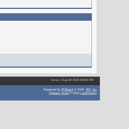
Сега е: Aug 06 2026 08:08 PM
Powered By
IP.Board
© 2026
IPS,
Inc
.
Облако тегов
© 2026
LastDragon
.