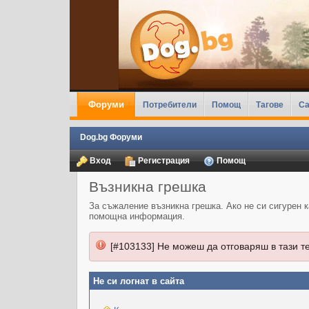
Форуми
Потребители
Помощ
Тагове
Ca
Dog.bg Форуми
Вход
Регистрация
Помощ
Възникна грешка
За съжаление възникна грешка. Ако не си сигурен 
помощна информация.
[#103133] Не можеш да отговаряш в тази т
Не си логнат в сайта