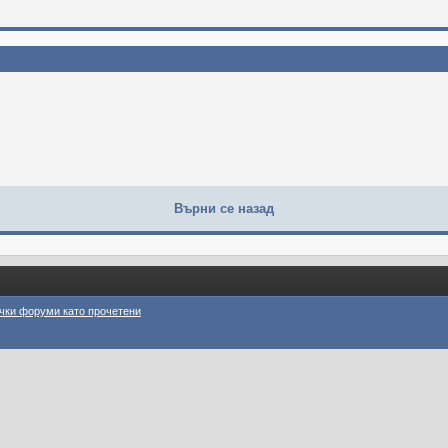
Върни се назад
чки форуми като прочетени