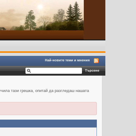
Най-новите теми и мнения
учила тази грешка, опитай да разгледаш нашата