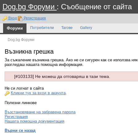
Dog.bg Форуми
: Съобщение от сайта
Вход
Регистрация
Форуми
Потребители
Тагове
Gallery
Dog.bg Форуми
Възникна грешка
За съжаление възникна грешка. Ако не си сигурен как се използва ня
разгледаш нашата помощна информация.
[#103133] Не можеш да отговаряш в тази тема.
Не си логнат в сайта
Кликни тук за вход в акаунта
.
Полезни линкове
Възстановяване на забравена парола
Регистрация
Нашата помощна документация
Върни се назад