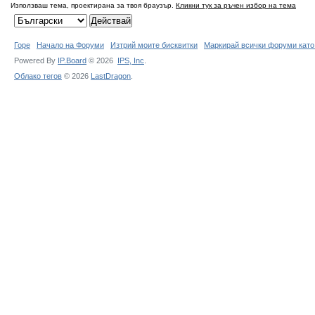
Използваш тема, проектирана за твоя браузър.
Кликни тук за ръчен избор на тема
Горе
Начало на Форуми
Изтрий моите бисквитки
Маркирай всички форуми като
Powered By
IP.Board
© 2026
IPS,
Inc
.
Облако тегов
© 2026
LastDragon
.