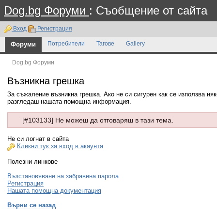
Dog.bg Форуми
: Съобщение от сайта
Вход
Регистрация
Форуми
Потребители
Тагове
Gallery
Dog.bg Форуми
Възникна грешка
За съжаление възникна грешка. Ако не си сигурен как се използва ня
разгледаш нашата помощна информация.
[#103133] Не можеш да отговаряш в тази тема.
Не си логнат в сайта
Кликни тук за вход в акаунта
.
Полезни линкове
Възстановяване на забравена парола
Регистрация
Нашата помощна документация
Върни се назад