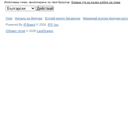
Използваш тема, проектирана за твоя браузър.
Кликни тук за ръчен избор на тема
Горе
Начало на Форуми
Изтрий моите бисквитки
Маркирай всички форуми като
Powered By
IP.Board
© 2026
IPS,
Inc
.
Облако тегов
© 2026
LastDragon
.