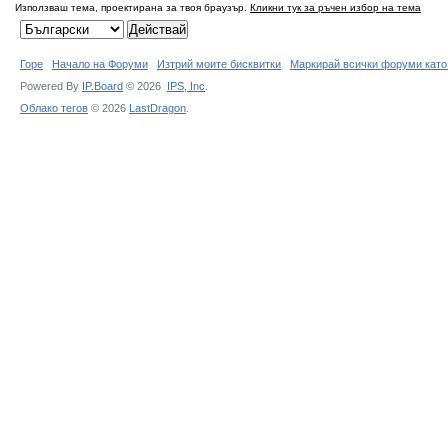
Използваш тема, проектирана за твоя браузър.
Кликни тук за ръчен избор на тема
Горе
Начало на Форуми
Изтрий моите бисквитки
Маркирай всички форуми като
Powered By
IP.Board
© 2026
IPS,
Inc
.
Облако тегов
© 2026
LastDragon
.