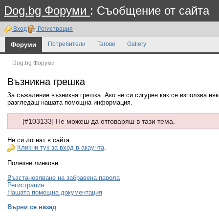
Dog.bg Форуми
: Съобщение от сайта
Вход
Регистрация
Форуми
Потребители
Тагове
Gallery
Dog.bg Форуми
Възникна грешка
За съжаление възникна грешка. Ако не си сигурен как се използва ня
разгледаш нашата помощна информация.
[#103133] Не можеш да отговаряш в тази тема.
Не си логнат в сайта
Кликни тук за вход в акаунта
.
Полезни линкове
Възстановяване на забравена парола
Регистрация
Нашата помощна документация
Върни се назад