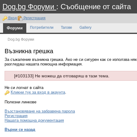
Dog.bg Форуми
: Съобщение от сайта
Вход
Регистрация
Форуми
Потребители
Тагове
Gallery
Dog.bg Форуми
Възникна грешка
За съжаление възникна грешка. Ако не си сигурен как се използва ня
разгледаш нашата помощна информация.
[#103133] Не можеш да отговаряш в тази тема.
Не си логнат в сайта
Кликни тук за вход в акаунта
.
Полезни линкове
Възстановяване на забравена парола
Регистрация
Нашата помощна документация
Върни се назад