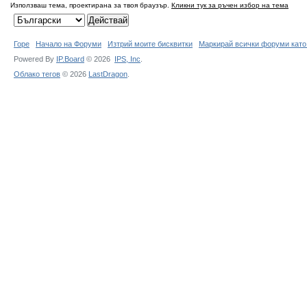
Използваш тема, проектирана за твоя браузър.
Кликни тук за ръчен избор на тема
Горе
Начало на Форуми
Изтрий моите бисквитки
Маркирай всички форуми като
Powered By
IP.Board
© 2026
IPS,
Inc
.
Облако тегов
© 2026
LastDragon
.