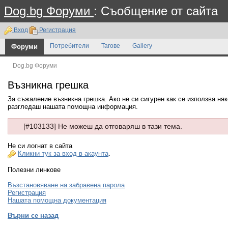
Dog.bg Форуми
: Съобщение от сайта
Вход
Регистрация
Форуми
Потребители
Тагове
Gallery
Dog.bg Форуми
Възникна грешка
За съжаление възникна грешка. Ако не си сигурен как се използва ня
разгледаш нашата помощна информация.
[#103133] Не можеш да отговаряш в тази тема.
Не си логнат в сайта
Кликни тук за вход в акаунта
.
Полезни линкове
Възстановяване на забравена парола
Регистрация
Нашата помощна документация
Върни се назад