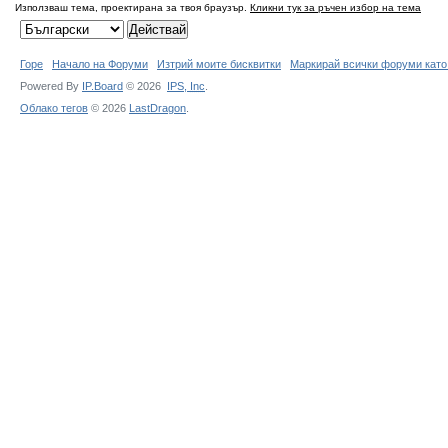
Използваш тема, проектирана за твоя браузър.
Кликни тук за ръчен избор на тема
Горе
Начало на Форуми
Изтрий моите бисквитки
Маркирай всички форуми като
Powered By
IP.Board
© 2026
IPS,
Inc
.
Облако тегов
© 2026
LastDragon
.