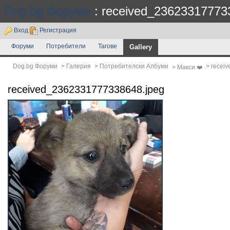
Dog.bg Форуми
: received_23623317773
Вход
Регистрация
Форуми
Потребители
Тагове
Gallery
Dog.bg Форуми
>
Галерия
>
Потребителски Албуми
>
receiv
>
Макси ❤️
received_2362331777338648.jpeg