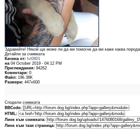
Здравейте! Някой ще може ли да ми помогне да ми каже каква порода 
Детайли за снимката
Качена от:
Ivt0801
на
04 October 2019 - 04:12 PM
Преглеждания:
94262
Коментари:
0
Файл:
196.38K
Размери:
447x600
Сподели снимката
BBCode:
HTML:
Линк към снимката:
Линк към тази страница: