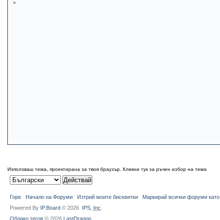
>
Използваш тема, проектирана за твоя браузър.
Кликни тук за ръчен избор на тема
Горе
Начало на Форуми
Изтрий моите бисквитки
Маркирай всички форуми като
Powered By
IP.Board
© 2026
IPS,
Inc
.
Облако тегов
© 2026
LastDragon
.