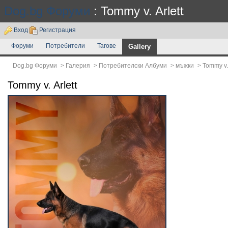
Dog.bg Форуми
: Tommy v. Arlett
Вход
Регистрация
Форуми
Потребители
Тагове
Gallery
Dog.bg Форуми
>
Галерия
>
Потребителски Албуми
>
мъжки
>
Tommy v. 
Tommy v. Arlett