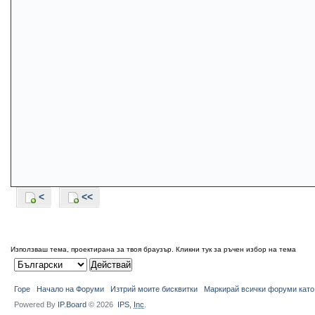
<
<<
Използваш тема, проектирана за твоя браузър.
Кликни тук за ръчен избор на тема
Горе
Начало на Форуми
Изтрий моите бисквитки
Маркирай всички форуми като
Powered By
IP.Board
© 2026
IPS,
Inc
.