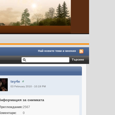
Най-новите теми и мнения
tey4e
03 February 2010 - 10:19 PM
Информация за снимката
Преглеждания:
2567
Коментари:
0