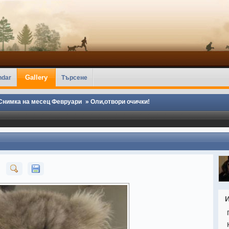
Gallery
ndar
Търсене
Снимка на месец Февруари
»
Оли,отвори очички!