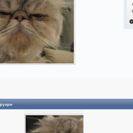
вруари