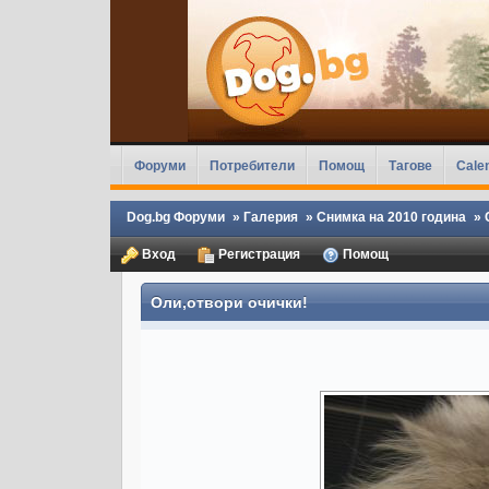
Форуми
Потребители
Помощ
Тагове
Cale
Dog.bg Форуми
»
Галерия
»
Снимка на 2010 година
»
Вход
Регистрация
Помощ
Оли,отвори очички!