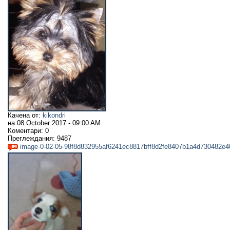
Качена от:
kikondri
на
08 October 2017 - 09:00 AM
Коментари:
0
Преглеждания:
9487
image-0-02-05-98f8d832955af6241ec8817bff8d2fe8407b1a4d730482e4