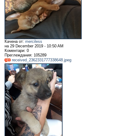
Качена от:
merciless
на
29 December 2019 - 10:50 AM
Коментари:
0
Преглеждания:
105289
received_2362331777338648.jpeg