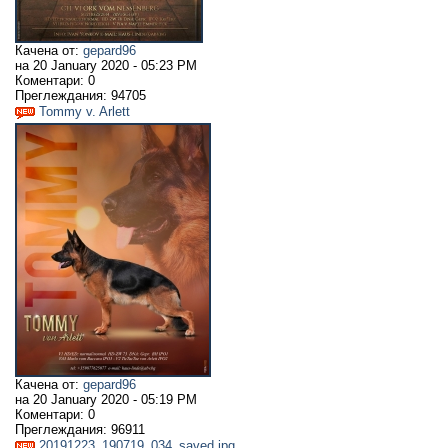
Качена от:
gepard96
на
20 January 2020 - 05:23 PM
Коментари:
0
Преглеждания:
94705
Tommy v. Arlett
Качена от:
gepard96
на
20 January 2020 - 05:19 PM
Коментари:
0
Преглеждания:
96911
20191223_190719_034_saved.jpg