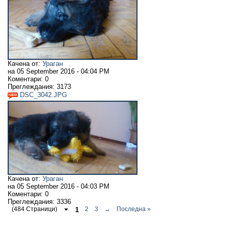
Качена от:
Ураган
на
05 September 2016 - 04:04 PM
Коментари:
0
Преглеждания:
3173
DSC_3042.JPG
Качена от:
Ураган
на
05 September 2016 - 04:03 PM
Коментари:
0
Преглеждания:
3336
(484 Страници)
1
2
3
→
Последна »