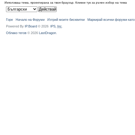
Използваш тема, проектирана за твоя браузър.
Кликни тук за ръчен избор на тема
Горе
Начало на Форуми
Изтрий моите бисквитки
Маркирай всички форуми като
Powered By
IP.Board
© 2026
IPS,
Inc
.
Облако тегов
© 2026
LastDragon
.