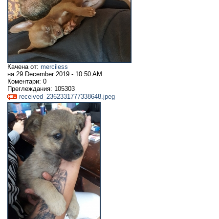
Качена от:
merciless
на
29 December 2019 - 10:50 AM
Коментари:
0
Преглеждания:
105303
received_2362331777338648.jpeg