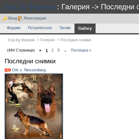
Dog.bg Форуми
: Галерия -> Последни 
Вход
Регистрация
Форуми
Потребители
Тагове
Gallery
Dog.bg Форуми
>
Галерия
>
Последни снимки
(484 Страници)
1
2
3
→
Последна »
Последни снимки
Ork v. Nessenberg