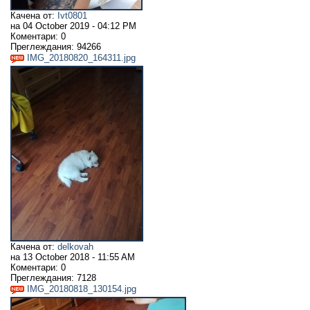
Качена от:
Ivt0801
на
04 October 2019 - 04:12 PM
Коментари:
0
Преглеждания:
94266
IMG_20180820_164311.jpg
Качена от:
delkovah
на
13 October 2018 - 11:55 AM
Коментари:
0
Преглеждания:
7128
IMG_20180818_130154.jpg