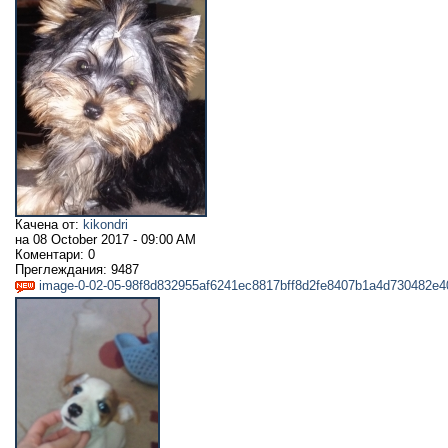
Качена от:
kikondri
на
08 October 2017 - 09:00 AM
Коментари:
0
Преглеждания:
9487
image-0-02-05-98f8d832955af6241ec8817bff8d2fe8407b1a4d730482e4