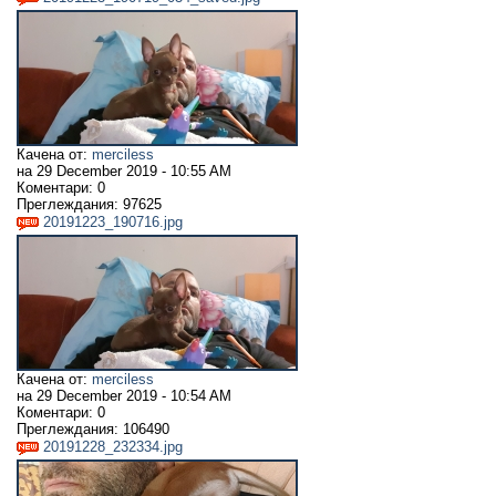
Качена от:
merciless
на
29 December 2019 - 10:55 AM
Коментари:
0
Преглеждания:
97625
20191223_190716.jpg
Качена от:
merciless
на
29 December 2019 - 10:54 AM
Коментари:
0
Преглеждания:
106490
20191228_232334.jpg