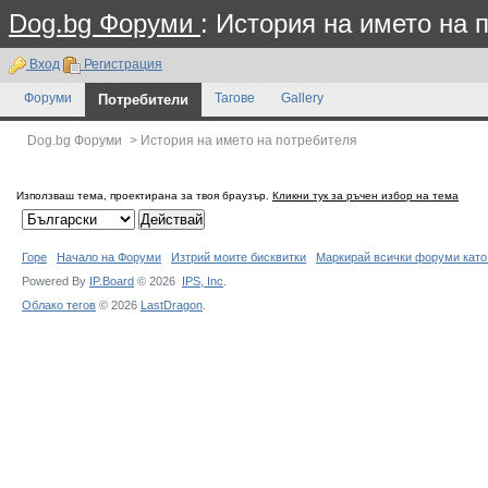
Dog.bg Форуми
: История на името на 
Вход
Регистрация
Форуми
Потребители
Тагове
Gallery
Dog.bg Форуми
>
История на името на потребителя
Използваш тема, проектирана за твоя браузър.
Кликни тук за ръчен избор на тема
Горе
Начало на Форуми
Изтрий моите бисквитки
Маркирай всички форуми като
Powered By
IP.Board
© 2026
IPS,
Inc
.
Облако тегов
© 2026
LastDragon
.